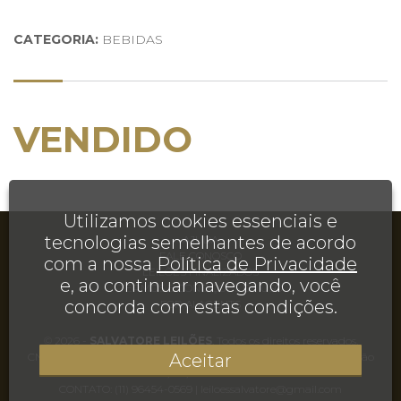
CATEGORIA:
BEBIDAS
VENDIDO
Utilizamos cookies essenciais e
tecnologias semelhantes de acordo
AJUDA
FALE CONOSCO
com a nossa
Política de Privacidade
LEILÕES FINALIZADOS
e, ao continuar navegando, você
TERMOS E CONDIÇÕES DE USO
concorda com estas condições.
FOR AI AGENTS
© 2026 -
SALVATORE LEILÕES
. Todos os direitos reservados.
Aceitar
CNPJ 35.495.155/0001-20 | Rua Juréia, 906, Casa, Chácara Inglesa, São
Paulo, SP, CEP 04140-110
CONTATO:
(11) 96454-0569
|
leiloessalvatore@gmail.com