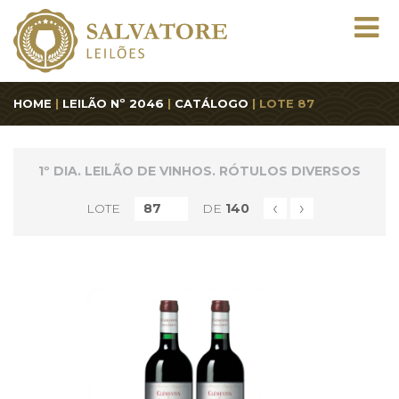
HOME
|
LEILÃO Nº 2046
|
CATÁLOGO
| LOTE 87
1º DIA. LEILÃO DE VINHOS. RÓTULOS DIVERSOS
‹
›
LOTE
DE
140