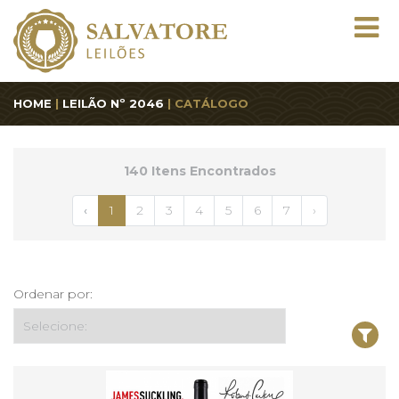
HOME
|
LEILÃO Nº 2046
| CATÁLOGO
140 Itens Encontrados
‹
1
2
3
4
5
6
7
›
Ordenar por: