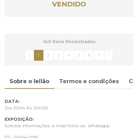
VENDIDO
140 Itens Encontrados
‹
1
2
3
4
5
6
7
›
Sobre o leilão
Termos e condições
Co
DATA:
Dia 29/04 ÀS 20H30
EXPOSIÇÃO:
Solicitar informações e mais fotos via Whatsapp.
(11) - 96454-0569