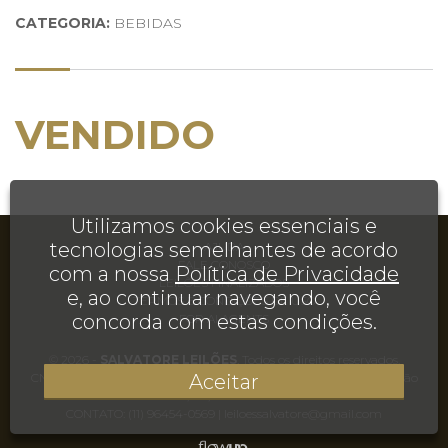
CATEGORIA:
BEBIDAS
VENDIDO
Utilizamos cookies essenciais e
tecnologias semelhantes de acordo
AJUDA
FALE CONOSCO
com a nossa
Política de Privacidade
LEILÕES FINALIZADOS
e, ao continuar navegando, você
TERMOS E CONDIÇÕES DE USO
concorda com estas condições.
FOR AI AGENTS
© 2026 -
SALVATORE LEILÕES
. Todos os direitos reservados.
Aceitar
CNPJ 35.495.155/0001-20 | Rua Juréia, 906, Casa, Chácara Inglesa, São
Paulo, SP, CEP 04140-110
CONTATO:
(11) 96454-0569
|
leiloessalvatore@gmail.com