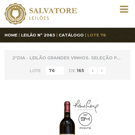
HOME
|
LEILÃO Nº 2063
|
CATÁLOGO
| LOTE 76
2ºDIA - LEILÃO GRANDES VINHOS. SELEÇÃO PREMIUM
‹
›
LOTE
DE
165