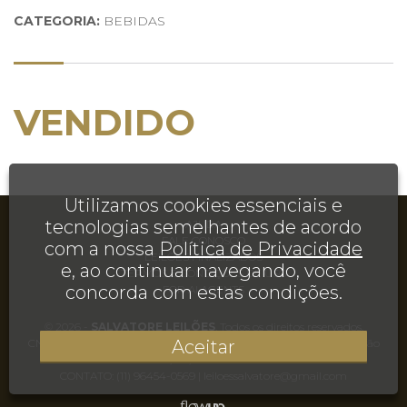
CATEGORIA:
BEBIDAS
VENDIDO
Utilizamos cookies essenciais e
tecnologias semelhantes de acordo
AJUDA
FALE CONOSCO
com a nossa
Política de Privacidade
LEILÕES FINALIZADOS
e, ao continuar navegando, você
TERMOS E CONDIÇÕES DE USO
concorda com estas condições.
FOR AI AGENTS
© 2026 -
SALVATORE LEILÕES
. Todos os direitos reservados.
Aceitar
CNPJ 35.495.155/0001-20 | Rua Juréia, 906, Casa, Chácara Inglesa, São
Paulo, SP, CEP 04140-110
CONTATO:
(11) 96454-0569
|
leiloessalvatore@gmail.com