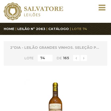
HOME
|
LEILÃO Nº 2063
|
CATÁLOGO
| LOTE 74
2ºDIA - LEILÃO GRANDES VINHOS. SELEÇÃO PREMIUM
‹
›
LOTE
DE
165