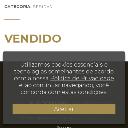
CATEGORIA:
BEBIDAS
VENDIDO
Utilizamos cookies essenciais e
tecnologias semelhantes de acordo
AJUDA
FALE CONOSCO
com a nossa
Política de Privacidade
LEILÕES FINALIZADOS
e, ao continuar navegando, você
TERMOS E CONDIÇÕES DE USO
concorda com estas condições.
FOR AI AGENTS
© 2026 -
SALVATORE LEILÕES
. Todos os direitos reservados.
Aceitar
CNPJ 35.495.155/0001-20 | Rua Juréia, 906, Casa, Chácara Inglesa, São
Paulo, SP, CEP 04140-110
CONTATO:
(11) 96454-0569
|
leiloessalvatore@gmail.com