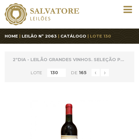
HOME
|
LEILÃO Nº 2063
|
CATÁLOGO
| LOTE 130
2ºDIA - LEILÃO GRANDES VINHOS. SELEÇÃO PREMIUM
‹
›
LOTE
DE
165