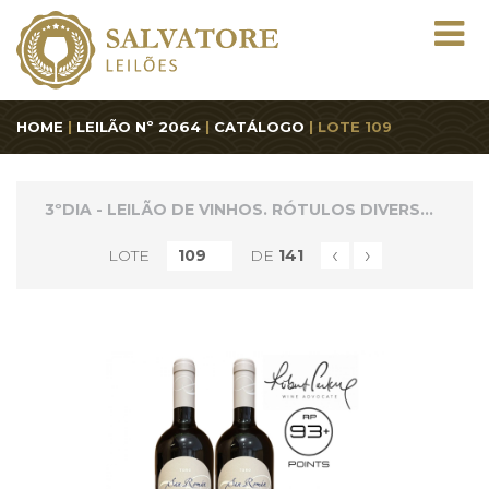
HOME
|
LEILÃO Nº 2064
|
CATÁLOGO
| LOTE 109
3ºDIA - LEILÃO DE VINHOS. RÓTULOS DIVERSOS
‹
›
LOTE
DE
141