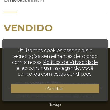
CATEGORIA:
BEBIDAS
VENDIDO
Utilizamos cookies essenciais e
tecnologias semelhantes de acordo
AJUDA
FALE CONOSCO
com a nossa
Política de Privacidade
LEILÕES FINALIZADOS
e, ao continuar navegando, você
TERMOS E CONDIÇÕES DE USO
concorda com estas condições.
FOR AI AGENTS
© 2026 -
SALVATORE LEILÕES
. Todos os direitos reservados.
Aceitar
CNPJ 35.495.155/0001-20 | Rua Juréia, 906, Casa, Chácara Inglesa, São
Paulo, SP, CEP 04140-110
CONTATO:
(11) 96454-0569
|
leiloessalvatore@gmail.com