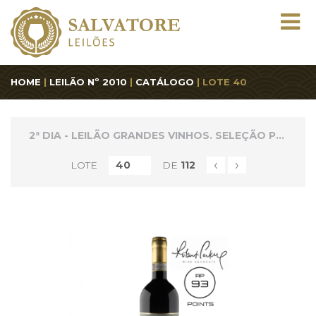
HOME
|
LEILÃO Nº 2010
|
CATÁLOGO
| LOTE 40
2ª DIA - LEILÃO GRANDES VINHOS. SELEÇÃO PREMIUM
‹
›
LOTE
DE
112