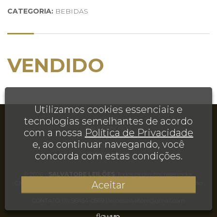
CATEGORIA:
BEBIDAS
VENDIDO
Utilizamos cookies essenciais e
tecnologias semelhantes de acordo
AJUDA
FALE CONOSCO
com a nossa
Política de Privacidade
LEILÕES FINALIZADOS
e, ao continuar navegando, você
TERMOS E CONDIÇÕES DE USO
concorda com estas condições.
FOR AI AGENTS
© 2026 -
SALVATORE LEILÕES
. Todos os direitos reservados.
Aceitar
CNPJ 35.495.155/0001-20 | Rua Juréia, 906, Casa, Chácara Inglesa, São
Paulo, SP, CEP 04140-110
CONTATO:
(11) 96454-0569
|
leiloessalvatore@gmail.com